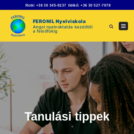
Skip
Robi:
+36 30 345-9237
Ildikó:
+36 30 527-7078
to
content
FERONIL Nyelviskola
Angol nyelvoktatás kezdőtől
Navig
a felsőfokig
Menu
Tanulási tippek