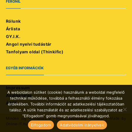
FERONIL
Rólunk
Árlista
GY.I.K.
Angol nyelvi tudástár
Tanfolyam oldal (Thinkific)
EGYÉB INFORMÁCIÓK
Impressum
A weboldalon sütiket (cookie) használunk a weboldal megfelelő
Adatkezelés
technikai működése, továbbá a felhasználói élmény fokozása
ÁSZF
érdekében. További információt az adatkezelési tájékoztatóban
találsz. A sütik használatát és az adatkezelési szabályzatot az
"Elfogadom" gomb megnyomásával jóváhagyod.
Minden jog fenntartva a Feronil Nyelviskola részére!
| Made by
Online-IT.hu
Elfogadom
Adatvédelmi irányelvek