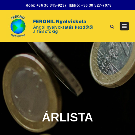
Skip
Robi:
+36 30 345-9237
Ildikó:
+36 30 527-7078
to
content
FERONIL Nyelviskola
Angol nyelvoktatás kezdőtől
Navig
a felsőfokig
Menu
ÁRLISTA