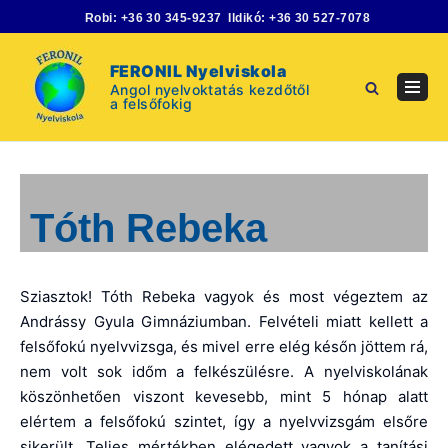
Skip
Robi:
+36 30 345-9237
Ildikó:
+36 30 527-7078
to
content
FERONIL Nyelviskola
Angol nyelvoktatás kezdőtől
Navig
a felsőfokig
Menu
Tóth Rebeka
Sziasztok! Tóth Rebeka vagyok és most végeztem az
Andrássy Gyula Gimnáziumban. Felvételi miatt kellett a
felsőfokú nyelvvizsga, és mivel erre elég későn jöttem rá,
nem volt sok időm a felkészülésre. A nyelviskolának
köszönhetően viszont kevesebb, mint 5 hónap alatt
elértem a felsőfokú szintet, így a nyelvvizsgám elsőre
sikerült. Teljes mértékben elégedett vagyok a tanítási