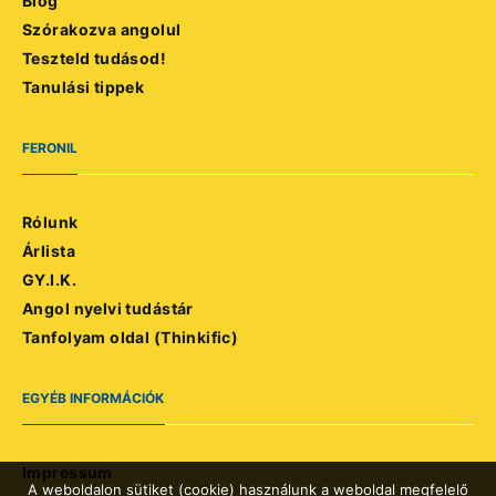
Blog
Szórakozva angolul
Teszteld tudásod!
Tanulási tippek
FERONIL
Rólunk
Árlista
GY.I.K.
Angol nyelvi tudástár
Tanfolyam oldal (Thinkific)
EGYÉB INFORMÁCIÓK
Impressum
A weboldalon sütiket (cookie) használunk a weboldal megfelelő