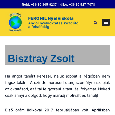
Skip
Robi:
+36 30 345-9237
Ildikó:
+36 30 527-7078
to
content
FERONIL Nyelviskola
Angol nyelvoktatás kezdőtől
Navig
a felsőfokig
Menu
Bisztray Zsolt
Ha angol tanárt keresel, náluk jobbat a régióban nem
fogsz találni! A szintfelmérésed után, személyre szabják
az oktatásod, ezáltal felgyorsul a tanulási folyamat. Neked
csak annyi a dolgod, hogy maradj motivált és tanulj!
Első órám Ildikóval 2017. februárjában volt. Áprilisban