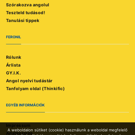
Szórakozva angolul
Teszteld tudásod!
Tanulási tippek
FERONIL
Rólunk
Árlista
GY.I.K.
Angol nyelvi tudástár
Tanfolyam oldal (Thinkific)
EGYÉB INFORMÁCIÓK
Impressum
A weboldalon sütiket (cookie) használunk a weboldal megfelelő
Adatkezelés