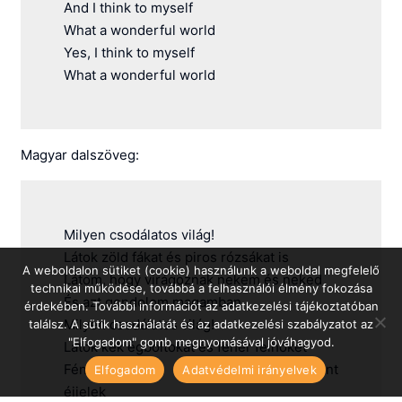
And I think to myself
What a wonderful world
Yes, I think to myself
What a wonderful world
Magyar dalszöveg:
Milyen csodálatos világ!
Látok zöld fákat és piros rózsákat is
A weboldalon sütiket (cookie) használunk a weboldal megfelelő
Látom, hogy virágoznak nekem és neked
technikai működése, továbbá a felhasználói élmény fokozása
És azt gondolom magamban
érdekében. További információt az adatkezelési tájékoztatóban
Milyen csodálatos világ!
találsz. A sütik használatát és az adatkezelési szabályzatot az
"Elfogadom" gomb megnyomásával jóváhagyod.
Látok kék égboltokat és fehér felhőket
Fényes, áldott napokat, fekete, szent
Elfogadom
Adatvédelmi irányelvek
éjjelek