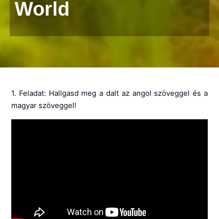
World
1. Feladat: Hallgasd meg a dalt az angol szöveggel és a
magyar szöveggel!