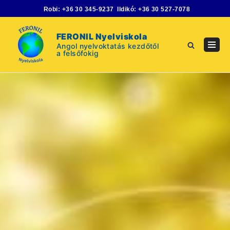
Skip
Robi:
+36 30 345-9237
Ildikó:
+36 30 527-7078
to
content
FERONIL Nyelviskola
Angol nyelvoktatás kezdőtől
Navig
a felsőfokig
Menu