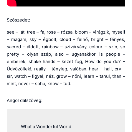
Szószedet:
see – lát, tree – fa, rose – rózsa, bloom – virágzik, myself
– magam, sky – égbolt, cloud – felhő, bright – fényes,
sacred – áldott, rainbow – szivárvány, colour – szín, so
pretty – olyan szép, also – ugyanakkor, is people –
emberek, shake hands – kezet fog, How do you do? –
Üdvözöllek!, really – tényleg, valóban, hear – hall, cry –
sír, watch – figyel, néz, grow – nőni, learn – tanul, than –
mint, never – soha, know – tud.
Angol dalszöveg:
What a Wonderful World