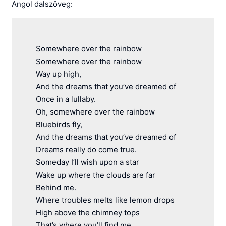
Angol dalszöveg:
Somewhere over the rainbow
Somewhere over the rainbow
Way up high,
And the dreams that you’ve dreamed of
Once in a lullaby.
Oh, somewhere over the rainbow
Bluebirds fly,
And the dreams that you’ve dreamed of
Dreams really do come true.
Someday I’ll wish upon a star
Wake up where the clouds are far
Behind me.
Where troubles melts like lemon drops
High above the chimney tops
That’s where you’ll find me