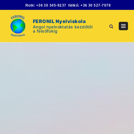
Skip
Robi:
+36 30 345-9237
Ildikó:
+36 30 527-7078
to
content
FERONIL Nyelviskola
Angol nyelvoktatás kezdőtől
Navig
a felsőfokig
Menu