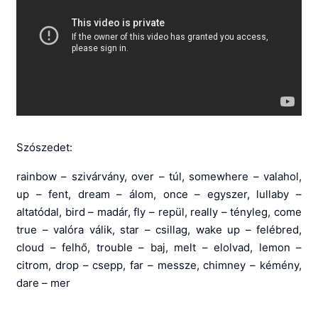
Szószedet:
rainbow – szivárvány, over – túl, somewhere – valahol,
up – fent, dream – álom, once – egyszer, lullaby –
altatódal, bird – madár, fly – repül, really – tényleg, come
true – valóra válik, star – csillag, wake up – felébred,
cloud – felhő, trouble – baj, melt – elolvad, lemon –
citrom, drop – csepp, far – messze, chimney – kémény,
dare – mer