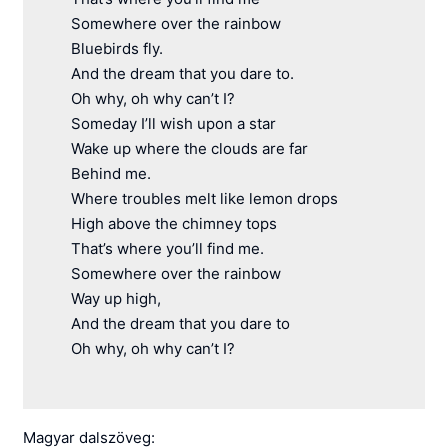
Somewhere over the rainbow
Bluebirds fly.
And the dream that you dare to.
Oh why, oh why can’t I?
Someday I’ll wish upon a star
Wake up where the clouds are far
Behind me.
Where troubles melt like lemon drops
High above the chimney tops
That’s where you’ll find me.
Somewhere over the rainbow
Way up high,
And the dream that you dare to
Oh why, oh why can’t I?
Magyar dalszöveg: