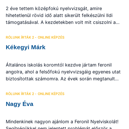
2 éve tettem középfokú nyelvvizsgát, amire
hihetetlenül rövid idő alatt sikerült felkészülni Ildi
támogatásával. A kezdetekben volt mit csiszolni a
tudásomon, ez pedig annak köszönhetően sikerült,
hogy az Ildi által elsajátított nyelvtani és elméleti
RÓLUNK ÍRTÁK 2 - ONLINE KÉPZÉS
anyagok szuper érthetőek, nagyon jól van felépítve
Kékegyi Márk
az oktatás menete így bárki könnyen megtanulhat
angolul vagy éppen felkészülhet egy komolyabb
megmérettetésre. […]
Általános iskolás koromtól kezdve jártam feronil
angolra, ahol a felsőfokú nyelvvizsgáig egyenes utat
biztosítottak számomra. Az évek során megtanult
nyelvtani szerkezetek és szavak nemcsak a vizsgán
váltak hasznomra, hanem a mai napig használom
RÓLUNK ÍRTÁK 2 - ONLINE KÉPZÉS
azokat, innen is látszik, hogy a tudás alapos átadása
Nagy Éva
a cél Ildikó és Robi számára. Bármikor bármilyen
kérdésem adódott, szívesen álltak rendelkezésre. […]
Mindenkinek nagyon ajánlom a Feronil Nyelviskolát!
Segítségükkel nem jelentett problémát először a