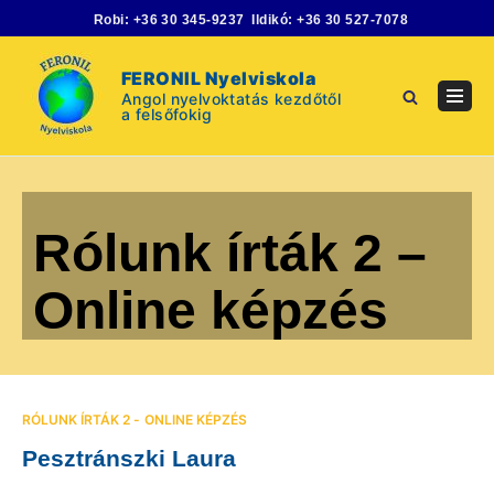
Skip
Robi:
+36 30 345-9237
Ildikó:
+36 30 527-7078
to
content
FERONIL Nyelviskola
Angol nyelvoktatás kezdőtől
Navig
a felsőfokig
Menu
Rólunk írták 2 –
Online képzés
RÓLUNK ÍRTÁK 2 - ONLINE KÉPZÉS
Pesztránszki Laura