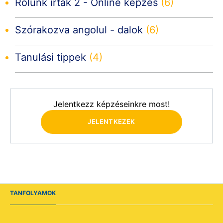
Rólunk írták 2 - Online képzés
(6)
Szórakozva angolul - dalok
(6)
Tanulási tippek
(4)
Jelentkezz képzéseinkre most!
JELENTKEZEK
TANFOLYAMOK