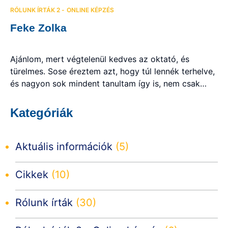
biztos vagyok benne, hogy mindez nélkülük nem
RÓLUNK ÍRTÁK 2 - ONLINE KÉPZÉS
sikerült volna. Csoportos, egyéni, személyes és
Feke Zolka
online formában is voltak óráim, és elmondhatom,
hogy mindegyik esetben jó hangulatban és […]
Ajánlom, mert végtelenül kedves az oktató, és
türelmes. Sose éreztem azt, hogy túl lennék terhelve,
és nagyon sok mindent tanultam így is, nem csak
angolból, hanem lexikai tudás szintjén is. Mielőtt
elkezdtem online angolozni az iskolával, sose
Kategóriák
gondoltam volna, hogy a jövőben felsőfokú
nyelvvizsgám lesz, de Ildikóval sikerült. Ajánlani
tudom a nyelviskolát mindenkinek, aki angolul […]
Aktuális információk
(5)
Cikkek
(10)
Rólunk írták
(30)