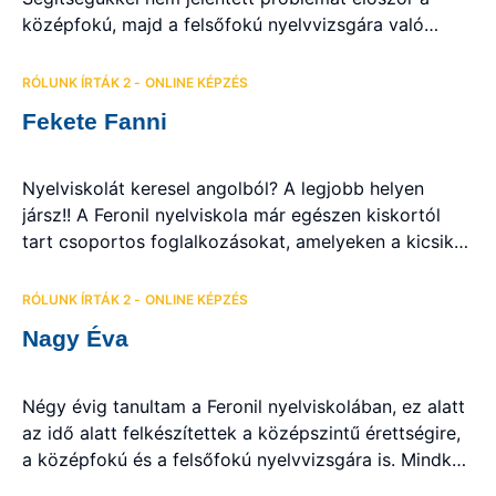
középfokú, majd a felsőfokú nyelvvizsgára való
felkészülés. Erős nyelvtani alapokat kaptam tőlük, és
óráik során arra is nagy hangsúlyt fektettek, hogy
RÓLUNK ÍRTÁK 2 - ONLINE KÉPZÉS
bármilyen témában magabiztosan beszéljek angolul.
Fekete Fanni
Csoportos és egyéni órákon is részt vettem, illetve
személyesen és online formában is voltak óráink
(Covid, majd […]
Nyelviskolát keresel angolból? A legjobb helyen
jársz!! A Feronil nyelviskola már egészen kiskortól
tart csoportos foglalkozásokat, amelyeken a kicsik
játékosan ismerkedhetnek meg az angol nyelvvel. Az
idősebb korosztályok számára is tökéletes választás,
RÓLUNK ÍRTÁK 2 - ONLINE KÉPZÉS
ha nyelvvizsgára, érettségire, szakmai vizsgára
Nagy Éva
szeretnének felkészülni, esetleg az iskolai angol órák
mellé szeretnének egy kis kiegészítést, segítséget,
vagy akár külföldi munkához való […]
Négy évig tanultam a Feronil nyelviskolában, ez alatt
az idő alatt felkészítettek a középszintű érettségire,
a középfokú és a felsőfokú nyelvvizsgára is. Mindkét
nyelvvizsga elsőre sikerült és ötösre érettségiztem,